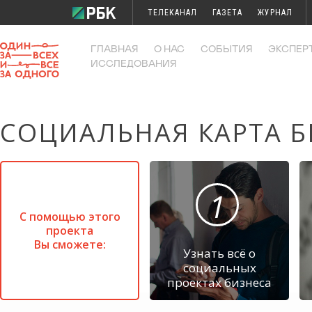
ТЕЛЕКАНАЛ
ГАЗЕТА
ЖУРНАЛ
ИССЛЕДОВАНИЯ
КОНФЕРЕНЦИИ
ГЛАВНАЯ
О НАС
СОБЫТИЯ
ЭКСПЕР
ИССЛЕДОВАНИЯ
СОЦИАЛЬНАЯ КАРТА Б
1
С помощью этого
проекта
Вы сможете:
Узнать всё о
социальных
проектах бизнеса