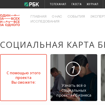
ТЕЛЕКАНАЛ
ГАЗЕТА
ЖУРНАЛ
ИССЛЕДОВАНИЯ
КОНФЕРЕНЦИИ
ГЛАВНАЯ
О НАС
СОБЫТИЯ
ЭКСПЕР
ИССЛЕДОВАНИЯ
СОЦИАЛЬНАЯ КАРТА Б
1
С помощью этого
проекта
Вы сможете:
Узнать всё о
социальных
проектах бизнеса