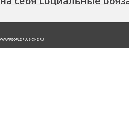
на себя социальные обяз
Основным барьером на п
WWW.PEOPLE.PLUS-ONE.RU
России является: