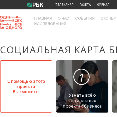
ТЕЛЕКАНАЛ
ГАЗЕТА
ЖУРНАЛ
ИССЛЕДОВАНИЯ
КОНФЕРЕНЦИИ
ГЛАВНАЯ
О НАС
СОБЫТИЯ
ЭКСПЕР
ИССЛЕДОВАНИЯ
СОЦИАЛЬНАЯ КАРТА Б
1
С помощью этого
проекта
Вы сможете:
Узнать всё о
социальных
проектах бизнеса