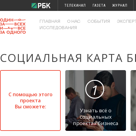
ТЕЛЕКАНАЛ
ГАЗЕТА
ЖУРНАЛ
ИССЛЕДОВАНИЯ
КОНФЕРЕНЦИИ
ГЛАВНАЯ
О НАС
СОБЫТИЯ
ЭКСПЕР
ИССЛЕДОВАНИЯ
СОЦИАЛЬНАЯ КАРТА Б
1
С помощью этого
проекта
Вы сможете:
Узнать всё о
социальных
проектах бизнеса