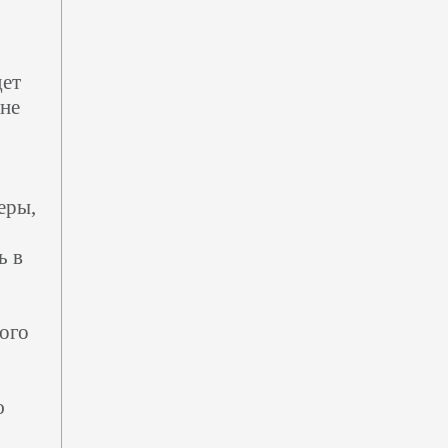
дет
 не
еры,
ь в
ого
ю