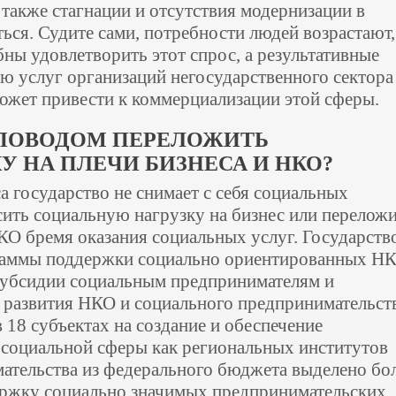
 также стагнации и отсутствия модернизации в
ься. Судите сами, потребности людей возрастают,
ы удовлетворить этот спрос, а результативные
ю услуг организаций негосударственного сектора
может привести к коммерциализации этой сферы.
 ПОВОДОМ ПЕРЕЛОЖИТЬ
 НА ПЛЕЧИ БИЗНЕСА И НКО?
са государство не снимает с себя социальных
ысить социальную нагрузку на бизнес или перелож
О бремя оказания социальных услуг. Государств
раммы поддержки социально ориентированных НК
 субсидии социальным предпринимателям и
 развития НКО и социального предпринимательств
в 18 субъектах на создание и обеспечение
 социальной сферы как региональных институтов
ательства из федерального бюджета выделено бо
держку социально значимых предпринимательских