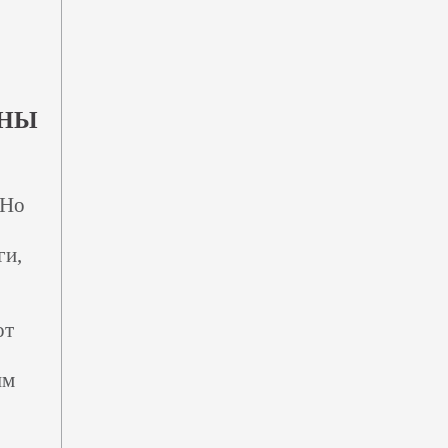
ЖНЫ
 Но
ги,
от
ым