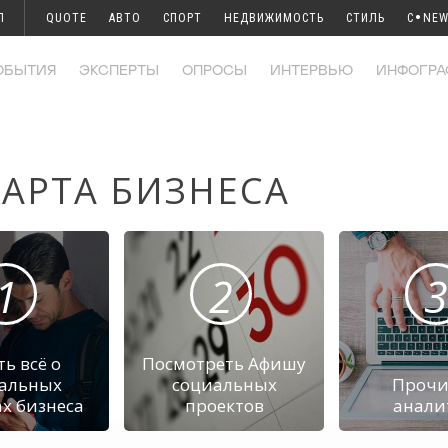
•
Л
QUOTE
АВТО
СПОРТ
НЕДВИЖИМОСТЬ
СТИЛЬ
C
NEW
ОБЫТИЯ
ЭКСПЕРТЫ
ОПРОСЫ
ИНТЕРВЬЮ
ИНФОГРА
АРТА БИЗНЕСА
1
2
3
ть всё о
Посмотреть Афишу
альных
социальных
Прочи
х бизнеса
проектов
анали