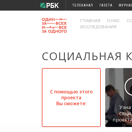
ТЕЛЕКАНАЛ
ГАЗЕТА
ЖУРНА
ГЛАВНАЯ
О НАС
С
ИССЛЕДОВАНИЯ
СОЦИАЛЬНАЯ К
С помощью этого
проекта
Вы сможете:
Узна
соци
проекта