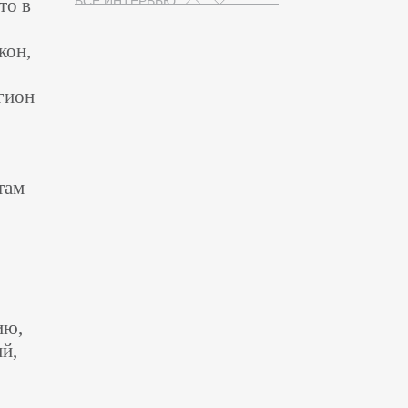
ВСЕ ИНТЕРВЬЮ
то в
кон,
гион
там
ию,
й,