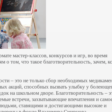
мате мастер-классов, конкурсов и игр, во время
м о том, что такое благотворительность, зачем, к
ости – это не только сбор необходимых медикаме
ных акций, способных вызвать улыбку у болеюще
ядок на школьном дворе. Благотворительность – э
аемые встречи, захватывающие впечатления и само
 людьми, ставящими и достигающими высокие и
уверены в фонде Владимира Смирнова.