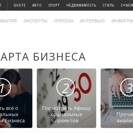
•
Л
QUOTE
АВТО
СПОРТ
НЕДВИЖИМОСТЬ
СТИЛЬ
C
NEW
ОБЫТИЯ
ЭКСПЕРТЫ
ОПРОСЫ
ИНТЕРВЬЮ
ИНФОГРА
АРТА БИЗНЕСА
1
2
3
ть всё о
Посмотреть Афишу
альных
социальных
Прочи
х бизнеса
проектов
анали