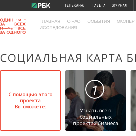
ТЕЛЕКАНАЛ
ГАЗЕТА
ЖУРНАЛ
ИССЛЕДОВАНИЯ
КОНФЕРЕНЦИИ
ГЛАВНАЯ
О НАС
СОБЫТИЯ
ЭКСПЕР
ИССЛЕДОВАНИЯ
СОЦИАЛЬНАЯ КАРТА Б
1
С помощью этого
проекта
Вы сможете:
Узнать всё о
социальных
проектах бизнеса