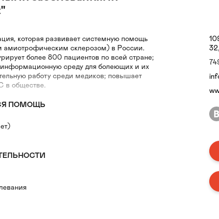
"
ация, которая развивает системную помощь
10
 амиотрофическим склерозом) в России.
32
рирует более 800 пациентов по всей стране;
74
 информационную среду для болеющих и их
ательную работу среди медиков; повышает
in
С в обществе.
ww
СЯ ПОМОЩЬ
ет)
ТЕЛЬНОСТИ
левания
болевания