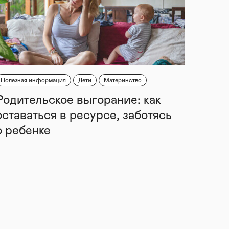
Полезная информация
Дети
Материнство
Родительское выгорание: как
оставаться в ресурсе, заботясь
о ребенке