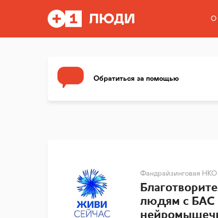
О
Обратиться за помощью
Фандрайзинговая НКО
Благотворит
людям с БАС
нейромышечн