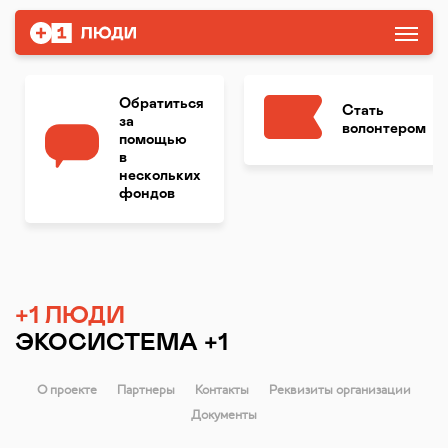
Обратиться
Стать
за
волонтером
помощью
в
нескольких
фондов
+1 ЛЮДИ
ЭКОСИСТЕМА +1
О проекте
Партнеры
Контакты
Реквизиты организации
Документы