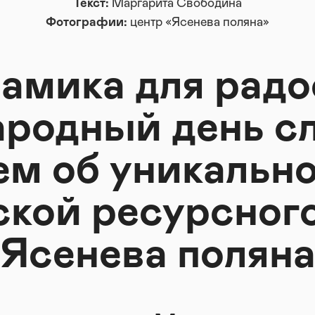
Текст:
Маргарита Свободина
Фотографии:
центр «Ясенева поляна»
амика для радо
родный день с
м об уникальн
ской ресурсного
Ясенева полян