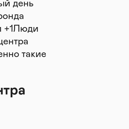
ый день
фонда
и +1Люди
центра
енно такие
нтра