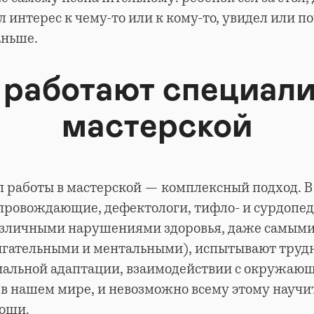
 интерес к чему-то или к кому-то, увидел или по
аньше.
 работают специал
мастерской
 работы в мастерской — комплексный подход. В
провождающие, дефектологи, тифло- и сурдопеда
азличными нарушениями здоровья, даже самым
игательными и ментальными), испытывают труд
циальной адаптации, взаимодействии с окружаю
в нашем мире, и невозможно всему этому научит
ощи.