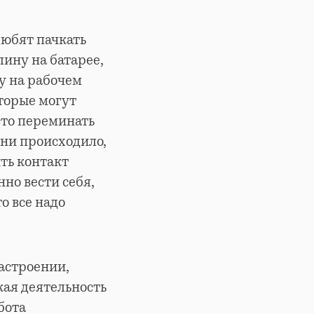
любят пачкать
лину на батарее,
у на рабочем
оторые могут
сто переминать
ы ни происходило,
ть контакт
нно вести себя,
о все надо
настроении,
кая деятельность
бота