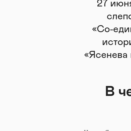
27 июн
слеп
«Со‑еди
истор
«Ясенева 
В ч