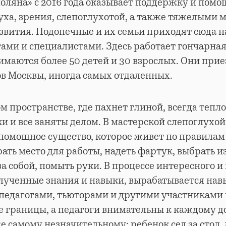
оляна» с 2016 года оказывает поддержку и пом
уха, зрения, слепоглухотой, а также тяжелыми
вития. Подопечные и их семьи приходят сюда н
гами и специалистами. Здесь работает гончарная
маются более 50 детей и 30 взрослых. Они при
в Москвы, иногда самых отдаленных.
м пространстве, где пахнет глиной, всегда тепло
 и все заняты делом. В мастерской слепоглухо
помощное существо, которое живет по правилам
ать место для работы, надеть фартук, выбрать 
за собой, помыть руки. В процессе интересного и
лученные знания и навыки, вырабатывается нав
педагогами, тьюторами и другими участниками 
 границы, а педагоги внимательны к каждому 
е самому незначительному: ребенок сел за стол,