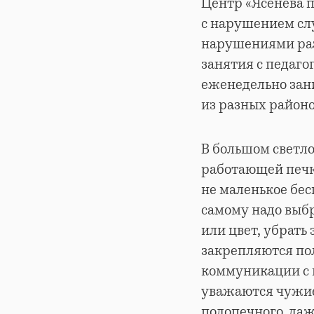
Центр «Ясенева п
с нарушением сл
нарушениями раз
занятия с педаго
еженедельно зани
из разных районо
В большом светло
работающей печки
не маленькое бес
самому надо выбр
или цвет, убрать 
закрепляются по
коммуникации с 
уважаются чужие
подопечного, даж