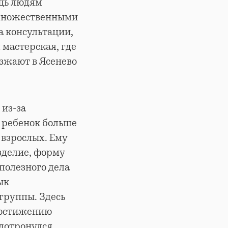
ощь людям
 множественными
а консультации,
 мастерская, где
езжают в Ясенево
 из-за
й ребенок больше
 взрослых. Ему
изделие, форму
 полезного дела
ык
группы. Здесь
достижению
 дотронулся