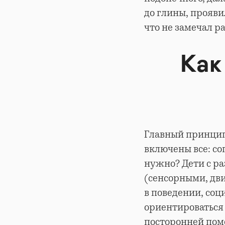
до глины, проявил
что не замечал р
Как
Главный принцип
включены все: со
нужно? Дети с р
(сенсорными, дв
в поведении, со
ориентироваться 
посторонней пом