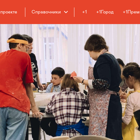
 проекте
Справочники
+1
+1Город
+1Прем