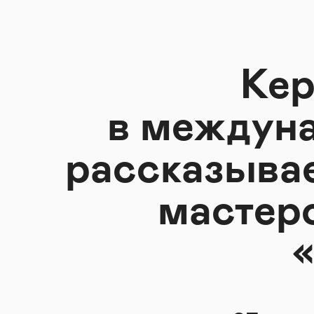
Кер
в междуна
рассказывае
мастер
«