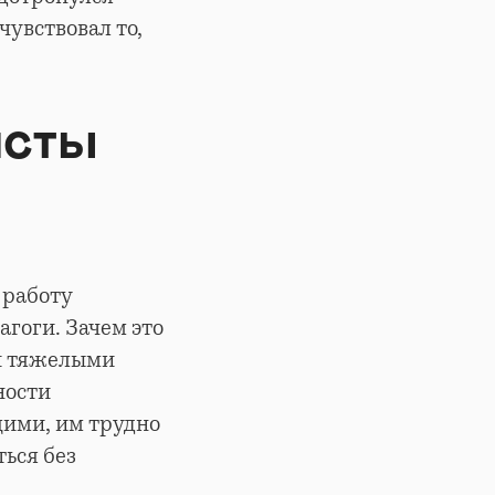
чувствовал то,
исты
 работу
гоги. Зачем это
и тяжелыми
ности
щими, им трудно
ься без