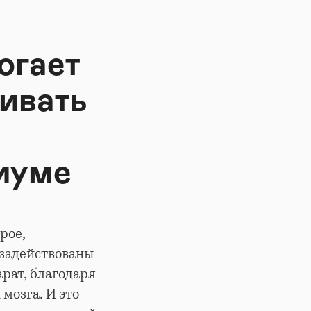
огает
ивать
циуме
рое,
 задействованы
рат, благодаря
мозга. И это