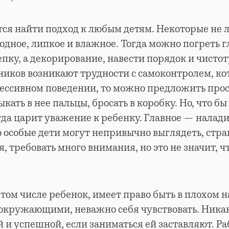
ся найти подход к любым детям. Некоторые не 
лодное, липкое и влажное. Тогда можно погреть г
пку, а декорирование, навести порядок и чистот
еников возникают трудности с самоконтролем, к
рессивном поведении, то можно предложить про
тыкать в нее пальцы, бросать в коробку. Но, что б
гда царит уважение к ребенку. Главное — налади
то особые дети могут непривычно выглядеть, стра
, требовать много внимания, но это не значит, чт
 том числе ребенок, имеет право быть в плохом 
 окружающими, неважно себя чувствовать. Ника
й и успешной, если заниматься ей заставляют. Ра