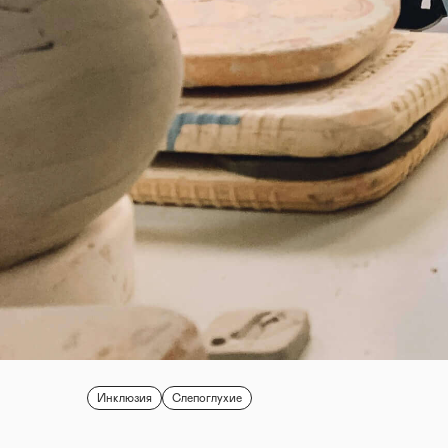
Инклюзия
Слепоглухие