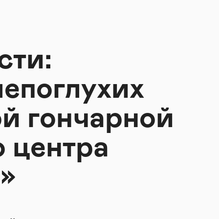
сти:
лепоглухих
ой гончарной
 центра
а»