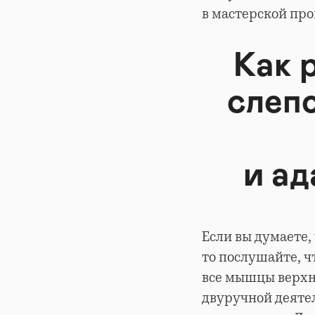
в мастерской про
Как 
слеп
и ад
Если вы думаете,
то послушайте, ч
все мышцы верхн
двуручной деятел