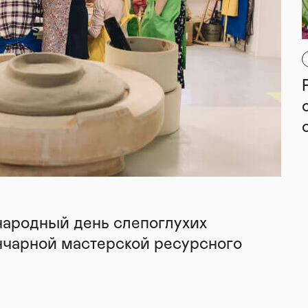
народный день слепоглухих
нчарной мастерской ресурсного