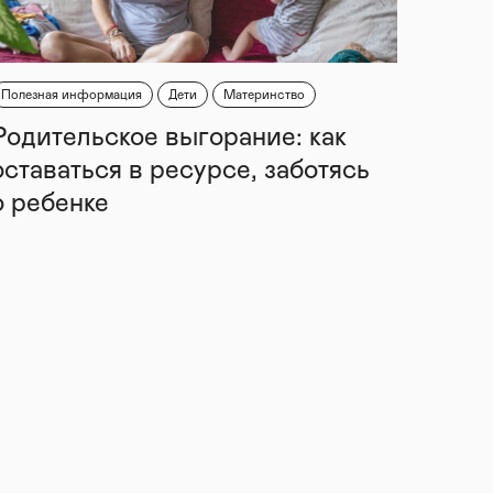
Полезная информация
Дети
Материнство
Родительское выгорание: как
оставаться в ресурсе, заботясь
о ребенке