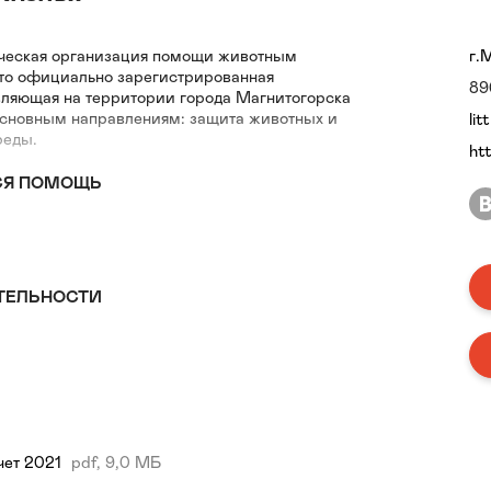
ческая организация помощи животным
г.
это официально зарегистрированная
89
вляющая на территории города Магнитогорска
 основным направлениям: защита животных и
lit
реды.
htt
СЯ ПОМОЩЬ
ТЕЛЬНОСТИ
чет 2021
pdf, 9,0 МБ