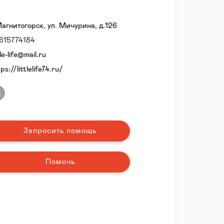
Магнитогорск, ул. Мичурина, д.126
615774184
tle-life@mail.ru
ps://littlelife74.ru/
Запросить помощь
Помочь