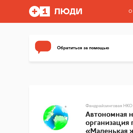
О
Обратиться за помощью
Фандрайзинговая НКО
Автономная 
организация
«Маленькая 