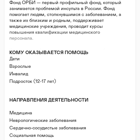
Фонд ОРБИ — первый профильный фонд, который
занимается проблемой инсульта в России. Фонд
помогает людям, столкнувшимся с заболеванием, а
также их близким и родным, поддерживает
медицинские учреждения, проводит курсы
повышения квалификации медицинского
персонала.
Кроме этого, фонд привлекает внимание общества к
КОМУ ОКАЗЫВАЕТСЯ ПОМОЩЬ
проблеме инсульта, рассказывает о причинах
Дети
инсульта, симптомах заболевания и важности
Взрослые
своевременной квалифицированной помощи в
Инвалид
случае их появления.
Подросток (12-17 лет)
НАПРАВЛЕНИЯ ДЕЯТЕЛЬНОСТИ
Медицина
Неврологические заболевания
Сердечно-сосудистые заболевания
Социальная помощь