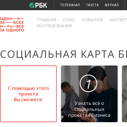
ТЕЛЕКАНАЛ
ГАЗЕТА
ЖУРНАЛ
ИССЛЕДОВАНИЯ
КОНФЕРЕНЦИИ
ГЛАВНАЯ
О НАС
СОБЫТИЯ
ЭКСПЕР
ИССЛЕДОВАНИЯ
СОЦИАЛЬНАЯ КАРТА Б
1
С помощью этого
проекта
Вы сможете:
Узнать всё о
социальных
проектах бизнеса