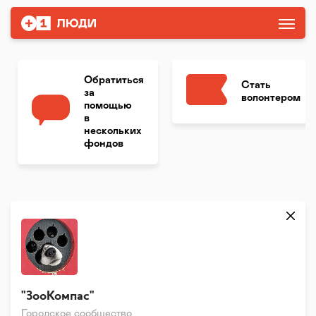
Обратиться
Стать
за
волонтером
помощью
в
нескольких
фондов
"ЗооКомпас"
Городское сообщество