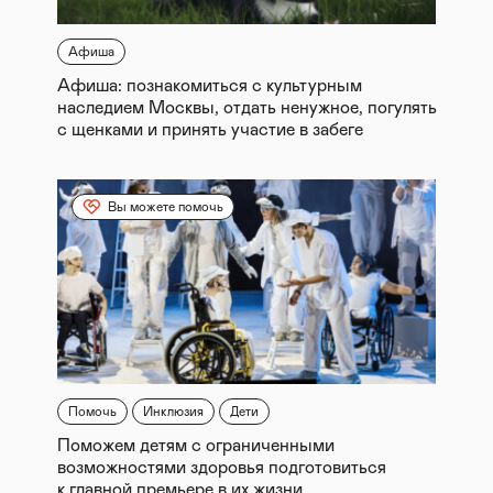
Афиша
Афиша: познакомиться с культурным
наследием Москвы, отдать ненужное, погулять
с щенками и принять участие в забеге
Вы можете помочь
Помочь
Инклюзия
Дети
Поможем детям с ограниченными
возможностями здоровья подготовиться
к главной премьере в их жизни