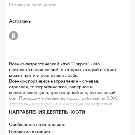
Городское сообщество
Астрахань
Военно-патриотический клуб "Покров" - это
несколько направлений, в которых каждый патриот
может найти и реализовать себя.
Военно-спортивное направление - огневая,
строевая, топографическое, саперное и
медицинское дело, тренажерный зал, рукопашный
бой. Проводим полевые выходы, пробежки за ЗОЖ,
спортивные праздники и массовые мероприятия
городского масштаба.
НАПРАВЛЕНИЯ ДЕЯТЕЛЬНОСТИ
Движение русской культуры - русский
традиционный пляс, изучение русских игр,
Сообщества по интересам
хореографический ансамбль. Проводим вечерки,
Городские активисты
русские праздники, проводим и участвуем в