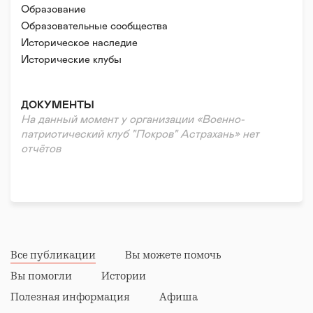
массовых мероприятиях городского масштаба.
Образование
Курсантская школа - это спорт, военное дело и
Образовательные сообщества
культура.
Историческое наследие
Исторические клубы
ДОКУМЕНТЫ
На данный момент у организации «Военно-
патриотический клуб "Покров" Астрахань» нет
отчётов
Все публикации
Вы можете помочь
Вы помогли
Истории
Полезная информация
Афиша