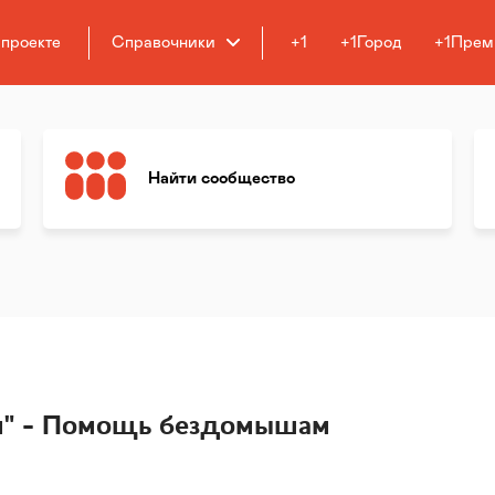
 проекте
Справочники
+1
+1Город
+1Прем
Найти сообщество
м" - Помощь бездомышам