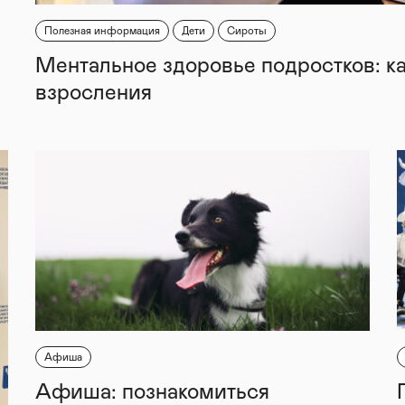
Полезная информация
Дети
Сироты
Ментальное здоровье подростков: к
взросления
Афиша
Афиша: познакомиться