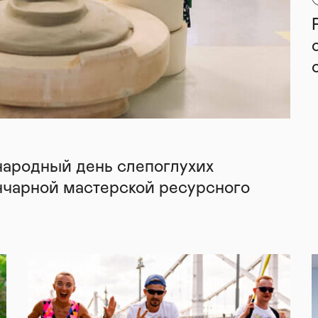
народный день слепоглухих
нчарной мастерской ресурсного