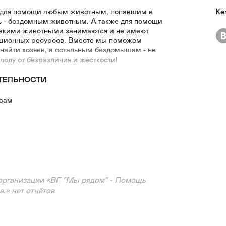
 для помощи любым животным, попавшим в
Ке
дь - бездомным животным. А также для помощи
такими животными занимаются и не имеют
ционных ресурсов. Вместе мы поможем
айти хозяев, а остальным бездомышам - не
олоду от безразличия и жесткости!
ТЕЛЬНОСТИ
есам
организации «ВГ "Мы рядом" - Помощь
.» нет отчётов