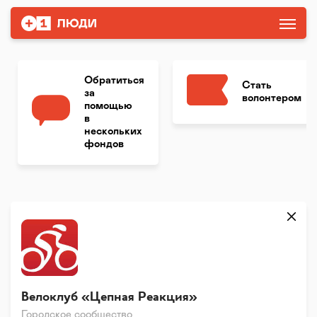
Обратиться
Стать
за
волонтером
помощью
в
нескольких
фондов
Велоклуб «Цепная Реакция»
Городское сообщество