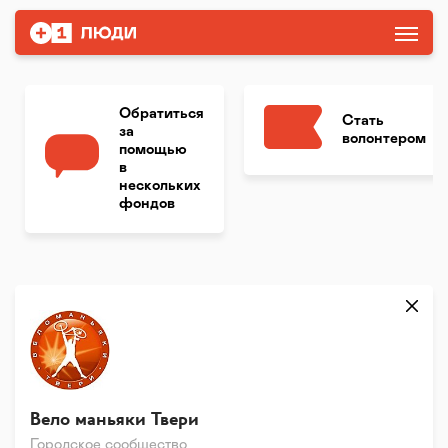
Обратиться
Стать
за
волонтером
помощью
в
нескольких
фондов
Вело маньяки Твери
Городское сообщество