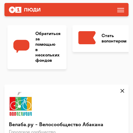
Обратиться
Стать
за
волонтером
помощью
в
нескольких
фондов
Велаба.ру - Велосообщество Абакана
Городское сообщество