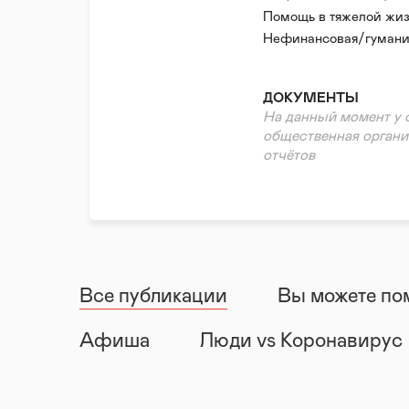
Помощь в тяжелой жиз
Нефинансовая/гумани
Реабилитация и адапт
ДОКУМЕНТЫ
На данный момент у 
общественная органи
отчётов
Все публикации
Вы можете по
Афиша
Люди vs Коронавирус