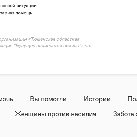
ненной ситуации
тарная помощь
ация
организации «Тюменская областная
зация "Будущее начинается сейчас"» нет
мочь
Вы помогли
Истории
По
Женщины против насилия
Забота