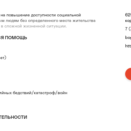
 на повышение доступности социальной
62
 людям без определенного места жительства
ко
 в сложной жизненной ситуации.
7 
bo
СЯ ПОМОЩЬ
ht
ет)
ийных бедствий/катастроф/войн
ТЕЛЬНОСТИ