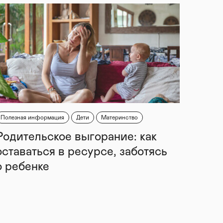
Полезная информация
Дети
Материнство
Родительское выгорание: как
оставаться в ресурсе, заботясь
о ребенке