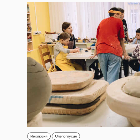
Инклюзия
Слепоглухие