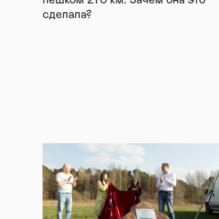
пешком 270 км. Зачем она это
сделала?