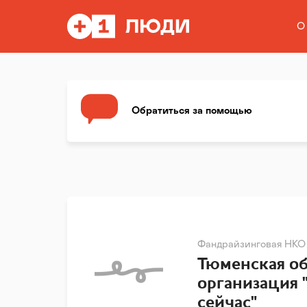
О
Обратиться за помощью
Фандрайзинговая НКО
Тюменская об
организация 
сейчас"