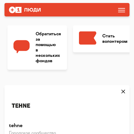
Обратиться
Стать
за
волонтером
помощью
в
нескольких
фондов
tehne
Городское сообщество