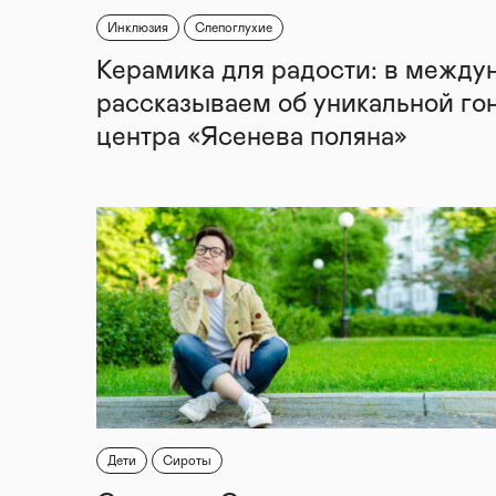
Инклюзия
Слепоглухие
Керамика для радости: в между
рассказываем об уникальной го
центра «Ясенева поляна»
Дети
Сироты