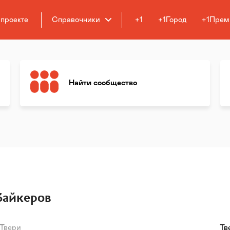
 проекте
Справочники
+1
+1Город
+1Прем
Найти сообщество
байкеров
 Твери
Тв