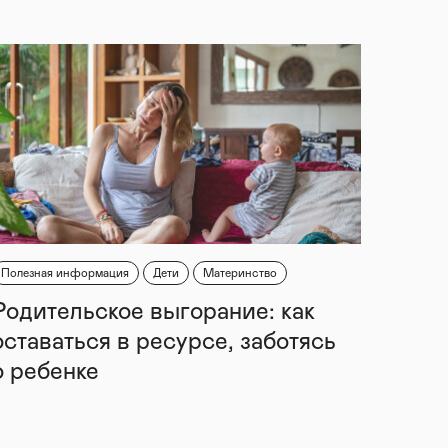
Полезная информация
Дети
Материнство
Родительское выгорание: как
оставаться в ресурсе, заботясь
о ребенке