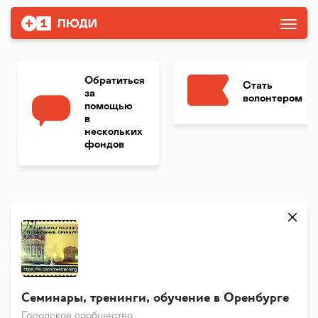
Обратиться
Стать
за
волонтером
помощью
в
нескольких
фондов
Семинары, тренинги, обучение в Оренбурге
Городское сообщество