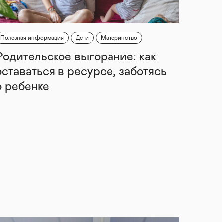
Полезная информация
Дети
Материнство
Родительское выгорание: как
оставаться в ресурсе, заботясь
о ребенке