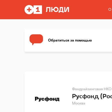
О
Обратиться за помощью
Фандрайзинговая НКО
Русфонд (Ро
Москва