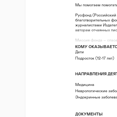
Мы помогаем помогать
Русфонд (Российский 
благотворительных фон
журналистами Издател
авторам отчаянных пис
Миссия фонда – спасе
развитию гражданског
КОМУ ОКАЗЫВАЕТ
технологий. Только в 
Дети
Русфонда, 720 компан
Подросток (12-17 лет)
детей России и стран 
За 17 лет Русфонд соз
НАПРАВЛЕНИЯ ДЕЯ
журналистского фандр
помощи на страницах г
Медицина
также на информацион
печатным изданиям до
Неврологические забо
"Первый канал" и реги
Эндокринные заболев
которым миллионы рос
Онкологические забол
Заболевания системы 
С 1996 года частные 
ДОКУМЕНТЫ
$152,2 млн. (на 15.04.
Заболевания органов 