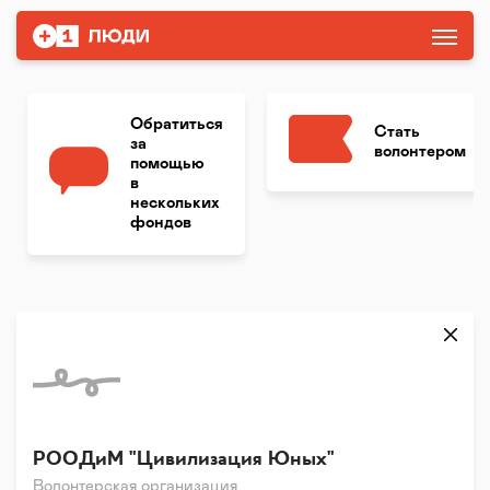
Обратиться
Стать
за
волонтером
помощью
в
нескольких
фондов
РООДиМ "Цивилизация Юных"
Волонтерская организация