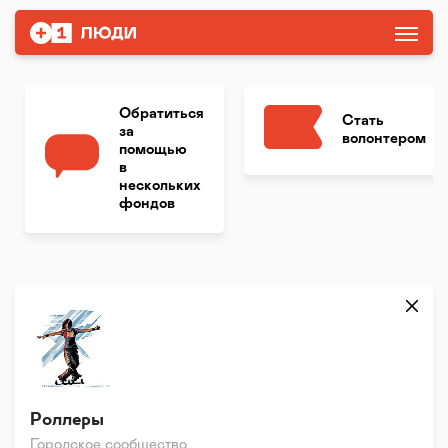
Обратиться
Стать
за
волонтером
помощью
в
нескольких
фондов
Роллеры
Городское сообщество