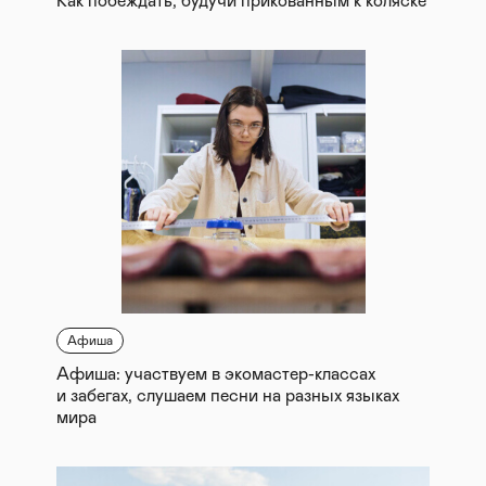
Как побеждать, будучи прикованным к коляске
Афиша
Афиша: участвуем в экомастер-классах
и забегах, слушаем песни на разных языках
мира