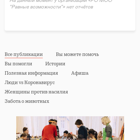
На данный момент у организации «РО МОО
сопровождения ментальных инвалидов –
"Равные возможности"» нет отчётов
благоприятной среды для их максимальной
интеграции в социум, гармоничного развития.
Все публикации
Вы можете помочь
Вы помогли
Истории
Полезная информация
Афиша
Люди vs Коронавирус
Женщины против насилия
Забота о животных