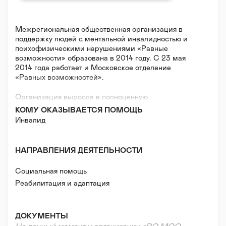
Межрегиональная общественная организация в
поддержку людей с ментальной инвалидностью и
психофизическими нарушениями «Равные
возможности» образована в 2014 году. С 23 мая
2014 года работает и Московское отделение
«Равных возможностей».
Организация выросла в полноценную
межрегиональную из «Ассоциации в поддержку
КОМУ ОКАЗЫВАЕТСЯ ПОМОЩЬ
детей и взрослых с отклонениями и нарушениями в
Инвалид
психическом и физическом развитии», которая
была основана в 2006 году в Пскове.
НАПРАВЛЕНИЯ ДЕЯТЕЛЬНОСТИ
Наши главные задачи:
Социальная помощь
— Широкопрофильная работа по защите прав детей
Реабилитация и адаптация
и взрослых с интеллектуальными,
психоэмоциональными и физическими
нарушениями;
ДОКУМЕНТЫ
— Создание альтернативных моделей