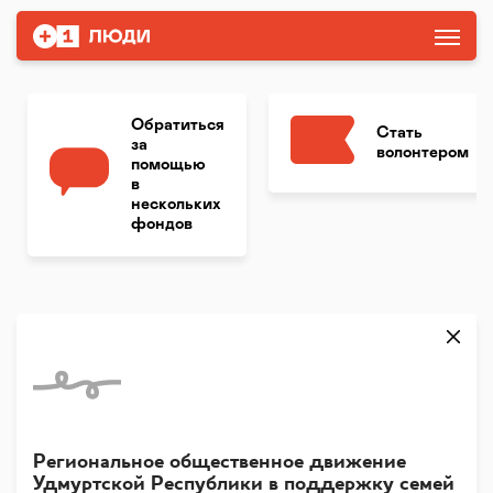
Обратиться
Стать
за
волонтером
помощью
в
нескольких
фондов
Региональное общественное движение
Удмуртской Республики в поддержку семей