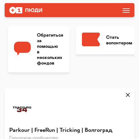
Обратиться
Стать
за
волонтером
помощью
в
нескольких
фондов
Parkour | FreeRun | Tricking | Волгоград
Городское сообщество