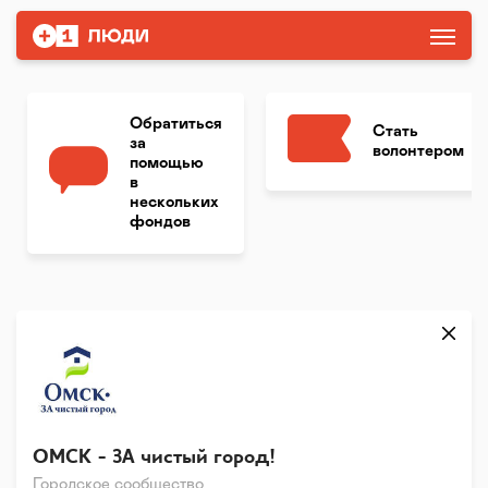
Обратиться
Стать
за
волонтером
помощью
в
нескольких
фондов
ОМСК - ЗА чистый город!
Городское сообщество