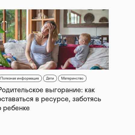
Полезная информация
Дети
Материнство
Родительское выгорание: как
оставаться в ресурсе, заботясь
о ребенке