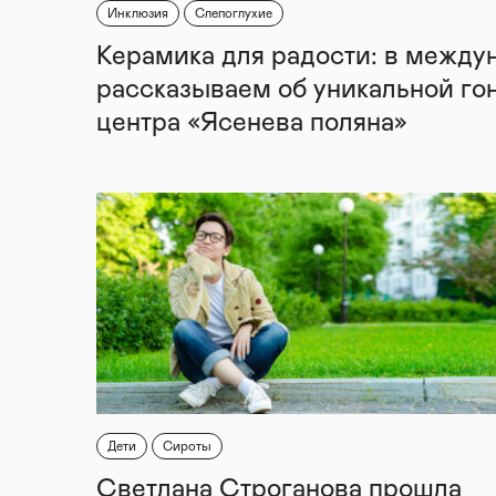
Инклюзия
Слепоглухие
Керамика для радости: в между
рассказываем об уникальной го
центра «Ясенева поляна»
Дети
Сироты
Светлана Строганова прошла