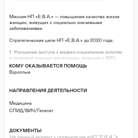
Миссия НП «Е.В.А.» — повышение качества жизни
женщин, живущих с социально значимыми
заболеваниями.
Стратегические цели НП «Е.В.А.» до 2020 года:
1. Улучшение доступа к медико-социальным услугам
и правовой помощи для женщин, живущих с ВИЧ,
уязвимых к ВИЧ (секс-работницы, женщины,
КОМУ ОКАЗЫВАЕТСЯ ПОМОЩЬ
употребляющие наркотики, подростки), и в
Взрослые
ближайшем окружении которых есть люди с ВИЧ-
инфекцией, а также живущих с туберкулезом и
вирусными гепатитами в РФ.
НАПРАВЛЕНИЯ ДЕЯТЕЛЬНОСТИ
2. Снижение стигматизации и дискриминации
Медицина
женщин, затронутых эпидемией ВИЧ.
СПИД/ВИЧ/Гепатит
3. Развитие потенциала членов Партнерства.
ДОКУМЕНТЫ
На данный момент у организации «НП "Е.В.А."»