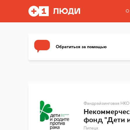
О
Обратиться за помощью
Фандрайзинговая НКО
Некоммерчес
фонд "Дети и
Липецк