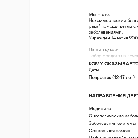
Мы – это:
Некоммерческий благо
рака" помощи детям с
заболеваниями.
Учрежден 14 июня 200
Наши задачи:
- сбор средств на леч
и гематологическими 
КОМУ ОКАЗЫВАЕТ
- помощь онкологическ
Дети
дети и молодые взрос
Подросток (12-17 лет)
- привлечение общест
- содействие развитию
- оказание социально
НАПРАВЛЕНИЯ ДЕЯ
- содействие работе в
онкогематологических 
- реабилитация детей 
Медицина
Онкологические забол
Наша история:
Заболевания системы 
Фонд возник не с нуля
Социальная помощь
учредитель фонда Кор