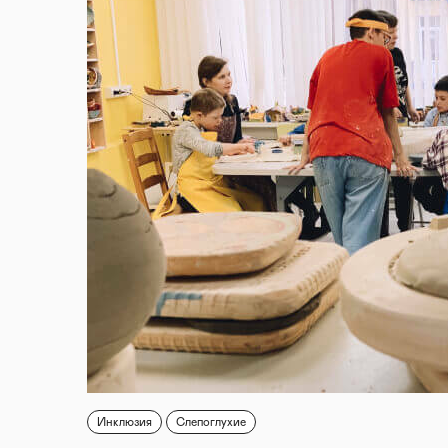
Инклюзия
Слепоглухие