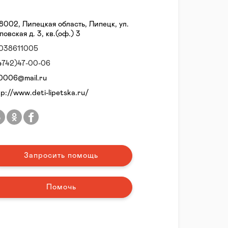
8002, Липецкая область, Липецк, ул.
повская д. 3, кв.(оф.) 3
038611005
4742)47-00-06
0006@mail.ru
tp://www.deti-lipetska.ru/
Запросить помощь
Помочь