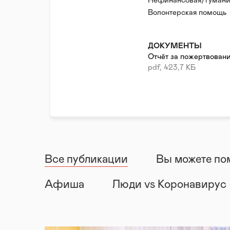
личной бедой, поняв к
Нефинансовая/гумани
одиночку за спасение 
Волонтерская помощь
Психологическая пом
Правовая поддержка
ДОКУМЕНТЫ
Реабилитация и адапт
Отчёт за пожертвовани
Донорство
pdf, 423,7 КБ
Все публикации
Вы можете по
Афиша
Люди vs Коронавирус