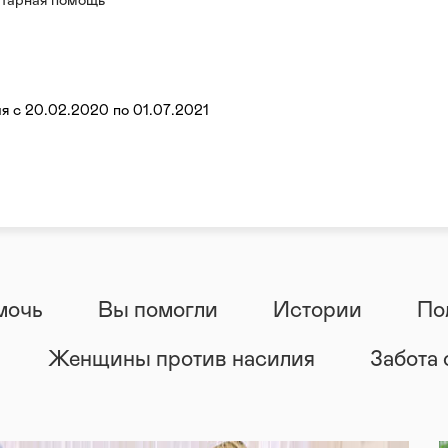
ак трудно морально, финансово, бороться в
тарная помощь
жизни своего ребенка.
ощь
ация
я с 20.02.2020 по 01.07.2021
мочь
Вы помогли
Истории
По
Женщины против насилия
Забота