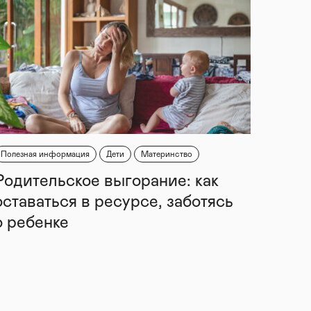
Полезная информация
Дети
Материнство
Родительское выгорание: как
оставаться в ресурсе, заботясь
о ребенке