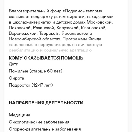
Благотворительный фонд «Поделись теплом»
оказывает поддержку детям-сиротам, находящимся
в школах-интернатах и детских домах Московской,
Псковской, Рязанской, Калужской, Ивановской,
Воронежской, Тверской , Ярославской и
Новосибирской областях. Программы Фонда
нацеленные в первую очередь на личностную
реабилитацию и социальную адаптацию
воспитанников, включают в себя дополнительное
КОМУ ОКАЗЫВАЕТСЯ ПОМОЩЬ
обучение по предметам, творческие и спортивные
Дети
занятия, психологическую помощь, комплексную
Пожилые (старше 60 лет)
подготовку к ЕГЭ, помощь при поступлении в ВУЗы
и колледжи, а так же развивающие экскурсионные
Сирота
поездки и участие в интересных мероприятиях.
Подросток (12-17 лет)
Благотворительный фонд «Поделись теплом» -
организация, которая выполняет важную в
социальном плане функцию: развитие программ
НАПРАВЛЕНИЯ ДЕЯТЕЛЬНОСТИ
образования детей-сирот. Это и углубленное
изучение школьной программы, и факультативные
Медицина
занятия по английскому языку, математике,
Онкологические заболевания
культурологии, психологии. Нашей задачей является
выявление способных, одаренных, талантливых
Опорно-двигательные заболевания