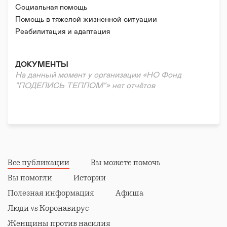
детей. Поэтому Фонд поддерживает обучение детей
Социальная помощь
не только в рамках школьной программы, но и
Помощь в тяжелой жизненной ситуации
организует в школах творческие мастерские такие
Реабилитация и адаптация
как: бисероплетение и прикладное искусство,
рисование, современные танцы и многое другое.
Предпочтение в подборе руководителей
факультативных занятий отдается людям
ДОКУМЕНТЫ
заинтересованным, имеющим глубокие знания и
На данный момент у организации «НО Фонд
могущим представить свой предмет ярко и
"ПОДЕЛИСЬ ТЕПЛОМ"» нет отчётов
интересно.
Особе внимание Фонд уделяет спортивному
воспитанию детей. Постоянные тренировки
футбольных команд проводятся в нескольких
подшефных школах-интернатах. Открыты так же
секции по хоккею, боксу, волейболу, фехтованию и
легкой атлетике.
Также Фонд заботится и о необходимости
Все публикации
Вы можете помочь
мотивации учеников и одобрения тех, кто добился
Вы помогли
Истории
наилучших результатов. Совместно с партнерами
Фонд проводит регулярную программу «Покажи мир
Полезная информация
Афиша
детям-сиротам», благодаря которой отличники
выезжают в поощрительные поездки не только по
Люди vs Коронавирус
России, но и в Европу и США.
Женщины против насилия
С 2010 года фонд «Поделись Теплом» развивает