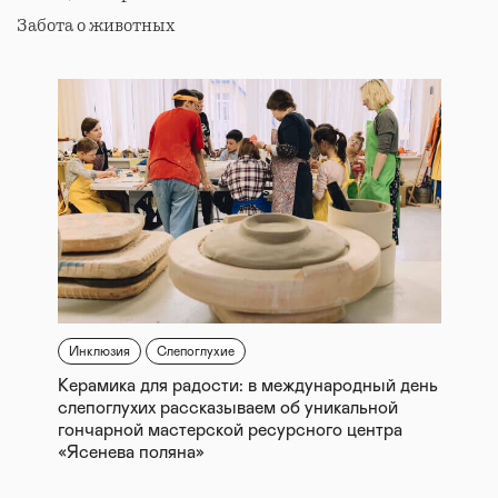
новое направление своей деятельности – помощь
Забота о животных
тяжелобольным детям. Основной поток наших
пациентов составляют детки с ДЦП, аутизмом и
другими тяжелыми нарушениями нервной системы
и опорно-двигательного аппарата. Медицинская
помощь заключается в оплате необходимых курсов
реабилитации напрямую в медицинские
учреждения, а так же закупку необходимого
лечебного оборудования и медикаментов. Мы
гордимся нашими маленькими подопечными,
страдавшими от онкологических заболеваний и
успешно излечившимися.
Под опекой Фонда «Поделись Теплом» так же
находится дом престарелых - Палаты сестринского
ухода Дмитрогорской сельской участковой
больницы. Ежемесячно сотрудники Фонда лично
Инклюзия
Слепоглухие
навещают старичков и передают им необходимые
продукты питания, медикаменты, памперсы и
Керамика для радости: в международный день
оборудование.
слепоглухих рассказываем об уникальной
гончарной мастерской ресурсного центра
«Ясенева поляна»