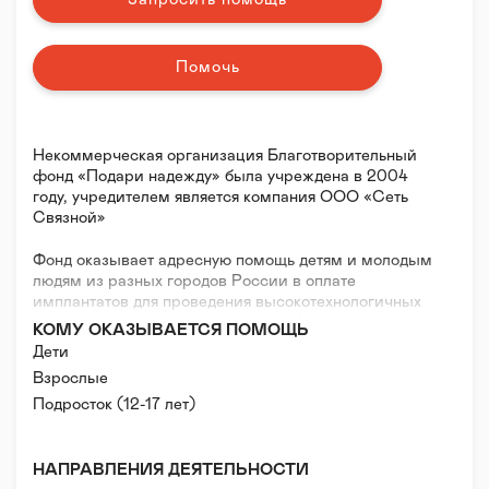
Помочь
Некоммерческая организация Благотворительный
фонд «Подари надежду» была учреждена в 2004
году, учредителем является компания ООО «Сеть
Связной»
Фонд оказывает адресную помощь детям и молодым
людям из разных городов России в оплате
имплантатов для проведения высокотехнологичных
операций на позвоночнике, грудной клетке и голове
КОМУ ОКАЗЫВАЕТСЯ ПОМОЩЬ
и в приобретении респираторного оборудования для
Дети
домашнего использования больным с нарушениями
Взрослые
функций органов дыхания..
Подросток (12-17 лет)
Фонд оплачивает изготовление корсетов Шено
Фонд также приобретает медицинское оборудование
для детских больниц
НАПРАВЛЕНИЯ ДЕЯТЕЛЬНОСТИ