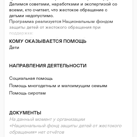
Делимся советами, наработками и экспертизой со
всеми, кто считает, что жестокое обращение с
детьми недопустимо.
Программа реализуется Национальным фондом
защиты детей от жестокого обращения при
поддержке:
- грантов Президента Российской Федерации на
КОМУ ОКАЗЫВАЕТСЯ ПОМОЩЬ
развитие гражданского общества, выделенных
Дети
Фондом президентских грантов;
- пожертвования Благотворительного фонда
"Абсолют-Помощь"
НАПРАВЛЕНИЯ ДЕЯТЕЛЬНОСТИ
- частных пожертвований
Социальная помощь
Помощь многодетным и малоимущим семьям
Помощь сиротам
Помощь в тяжелой жизненной ситуации
Реабилитация и адаптация
ДОКУМЕНТЫ
На данный момент у организации
«Национальный фонд защиты детей от жестокого
обращения» нет отчётов