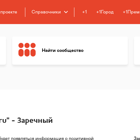
 проекте
Справочники
+1
+1Город
+1Прем
Найти сообщество
u" - Заречный
будет появляться информация о позитивной
За