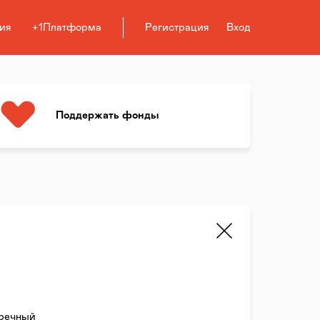
ия
+1Платформа
Регистрация
Вход
Поддержать фонды
речный