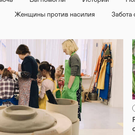
мочь
Вы помогли
Истории
По
Женщины против насилия
Забота