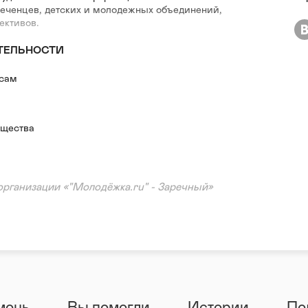
реченцев, детских и молодежных объединений,
ективов.
ТЕЛЬНОСТИ
есам
бщества
организации «"Молодёжка.ru" - Заречный»