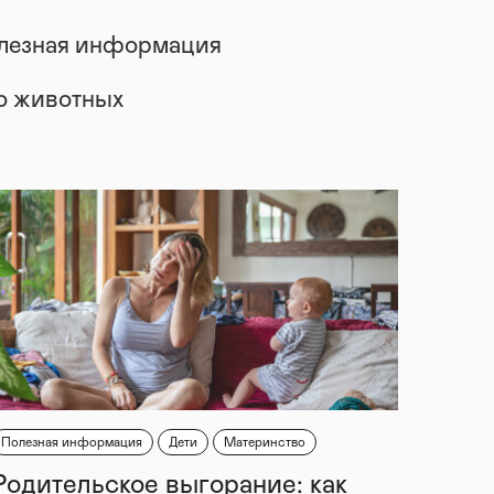
лезная информация
 о животных
Полезная информация
Дети
Материнство
Родительское выгорание: как