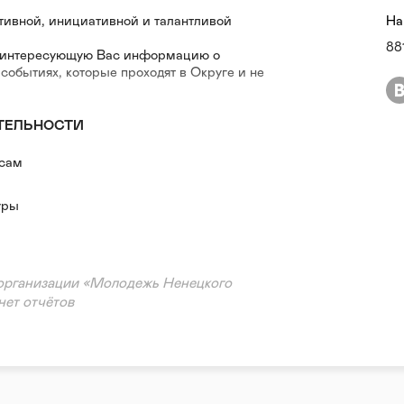
тивной, инициативной и талантливой
На
88
ю интересующую Вас информацию о
 событиях, которые проходят в Округе и не
ТЕЛЬНОСТИ
есам
уры
организации «Молодежь Ненецкого
нет отчётов