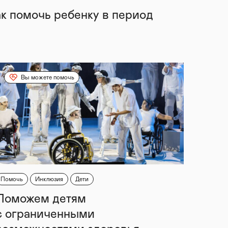
ак помочь ребенку в период
Вы можете помочь
Помочь
Инклюзия
Дети
Поможем детям
с ограниченными