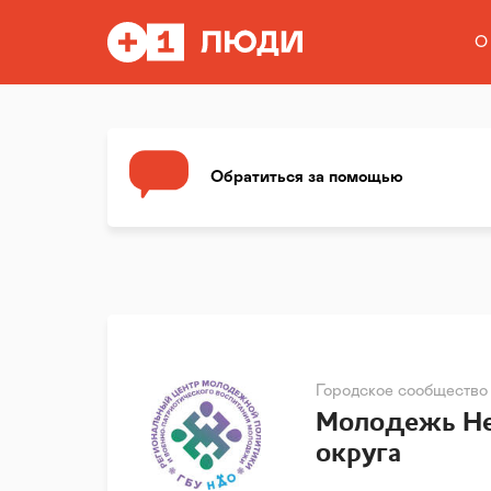
О
Обратиться за помощью
Городское сообщество
Молодежь Не
округа