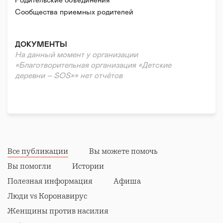
Правовая поддержка
Родительские объединения
Реабилитация и адаптация
Сообщества приемных родителей
ДОКУМЕНТЫ
На данный момент у организации
«Благотворительная организация «Детские
деревни – SOS»» нет отчётов
Все публикации
Вы можете помочь
Вы помогли
Истории
Полезная информация
Афиша
Люди vs Коронавирус
Женщины против насилия