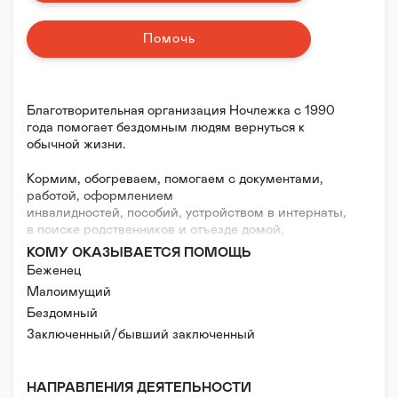
Помочь
Благотворительная организация Ночлежка с 1990
года помогает бездомным людям вернуться к
обычной жизни.
Кормим, обогреваем, помогаем с документами,
работой, оформлением
инвалидностей, пособий, устройством в интернаты,
в поиске родственников и отъезде домой,
оспариваем незаконные сделки с недвижимостью и
КОМУ ОКАЗЫВАЕТСЯ ПОМОЩЬ
защищаем права людей без дома и регистрации.
Беженец
Малоимущий
Мы негосударственная организация, поэтому
Бездомный
самостоятельно ищем спонсоров, гранты, субсидии
и собираем пожертвования.
Заключенный/бывший заключенный
Наши проекты: http://homeless.ru/about/
Как помочь: http://homeless.ru/how_to_help/
НАПРАВЛЕНИЯ ДЕЯТЕЛЬНОСТИ