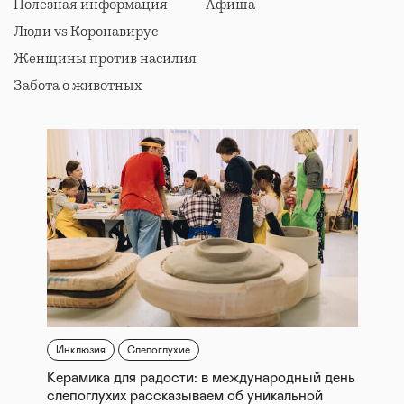
Полезная информация
Афиша
тех, кто задумывается о такой возможности;
Люди vs Коронавирус
- сопровождение и помощь (медико-
психологическая, юридическая и материальная
Женщины против насилия
поддержка в процессе воспитания приемных детей).
Забота о животных
Инклюзия
Слепоглухие
Керамика для радости: в международный день
слепоглухих рассказываем об уникальной