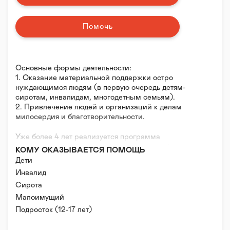
Помочь
Основные формы деятельности:
1. Оказание материальной поддержки остро
нуждающимся людям (в первую очередь детям-
сиротам, инвалидам, многодетным семьям).
2. Привлечение людей и организаций к делам
милосердия и благотворительности.
Уже более 4 лет реализуется программа
психологической поддержки для мам детей с
КОМУ ОКАЗЫВАЕТСЯ ПОМОЩЬ
ограниченными возможностями "Помогите маме".
Дети
Программа также включает в себя помощь
Инвалид
продуктами питания, одеждой, средствами гигиены,
Сирота
в необходимых случаях - психологическую и
правовую помощь семьям, оказавшимся в трудной
Малоимущий
жизненной ситуации:
Подросток (12-17 лет)
- молодым мамам из числа бывших воспитанниц
детских домов и школ- интернатов;