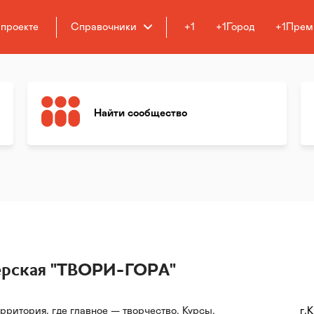
 проекте
Справочники
+1
+1Город
+1Прем
Найти сообщество
рская "ТВОРИ-ГОРА"
ритория, где главное — творчество. Курсы,
г.