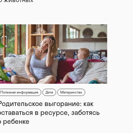
 о животных
Полезная информация
Дети
Материнство
Родительское выгорание: как
оставаться в ресурсе, заботясь
о ребенке