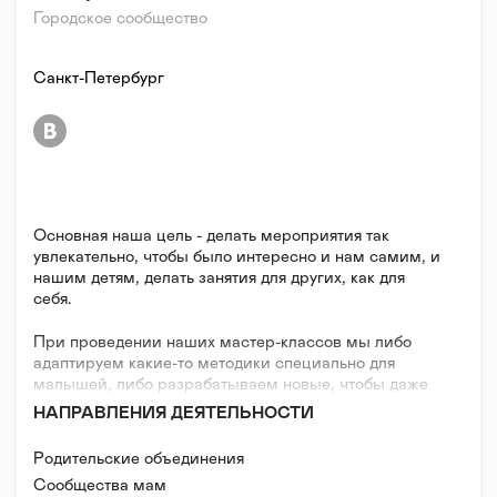
Городское сообщество
Санкт-Петербург
Основная наша цель - делать мероприятия так
увлекательно, чтобы было интересно и нам самим, и
нашим детям, делать занятия для других, как для
себя.
При проведении наших мастер-классов мы либо
адаптируем какие-то методики специально для
малышей, либо разрабатываем новые, чтобы даже
самые маленькие ручки могли не только
НАПРАВЛЕНИЯ ДЕЯТЕЛЬНОСТИ
поучаствовать в процессе, но и получить самый
лучший в мире результат.
Родительские объединения
Сообщества мам