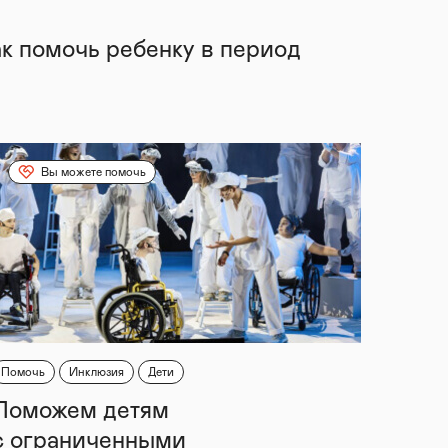
ак помочь ребенку в период
Вы можете помочь
Помочь
Инклюзия
Дети
Поможем детям
с ограниченными