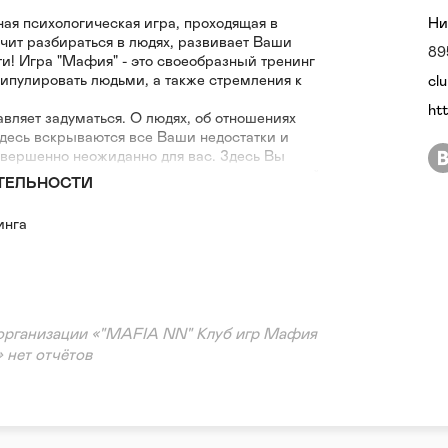
ная психологическая игра, проходящая в
Ни
чит разбираться в людях, развивает Ваши
89
и! Игра "Мафия" - это своеобразный тренинг
ипулировать людьми, а также стремления к
cl
ht
авляет задуматься. О людях, об отношениях
десь вскрываются все Ваши недостатки и
овершенно неожиданно для вас. Здесь Вы
ь и понимать мотивы поведения других людей.
ТЕЛЬНОСТИ
 в этом сами!
инга
среду, пятницу, воскресенье!
организации «"MAFIA NN" Клуб игр Мафия
 нет отчётов