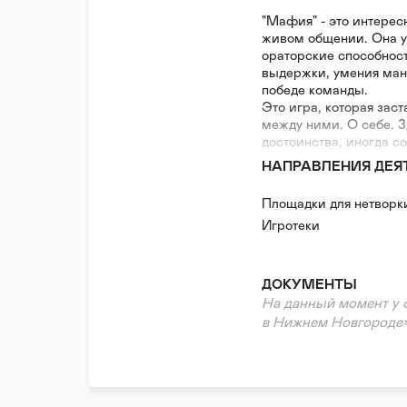
"Мафия" - это интерес
живом общении. Она у
ораторские способност
выдержки, умения ман
победе команды.
Это игра, которая заст
между ними. О себе. З
достоинства, иногда с
начинаете лучше видет
НАПРАВЛЕНИЯ ДЕЯ
Приходите и убедитесь
Площадки для нетворк
Игры проходят каждую 
Игротеки
ДОКУМЕНТЫ
На данный момент у 
в Нижнем Новгороде»