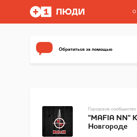
О
Обратиться за помощью
Городское сообщество
"MAFIA NN" 
Новгороде