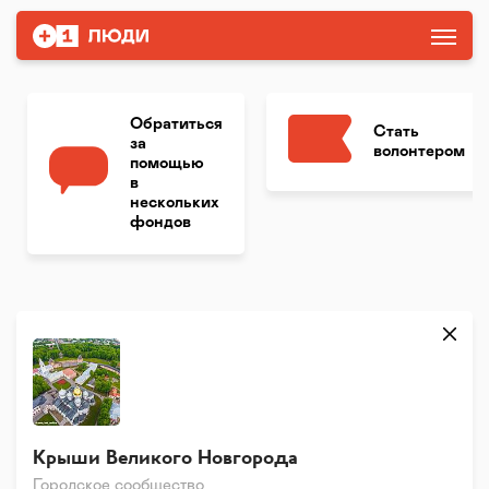
Обратиться
Стать
за
волонтером
помощью
в
нескольких
фондов
Крыши Великого Новгорода
Городское сообщество