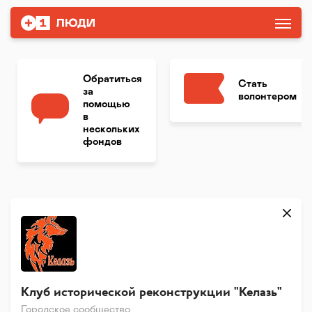
Обратиться
Стать
за
волонтером
помощью
в
нескольких
фондов
Клуб исторической реконструкции "Келазь"
Городское сообщество