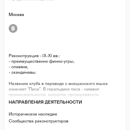
Москва
Реконструкция - IX-XI вв.:
- преимущественно финно-угры,
- славяне,
- скандинавы.
Название клуба в переводе с мокшанского языка
означает "Лиса". В геральдике лиса - символ
проницательности, хитрости, прозорливости.
Главная цель клуба - пропаганда активного,
НАПРАВЛЕНИЯ ДЕЯТЕЛЬНОСТИ
здорового, а главное трезвого образа жизни среди
молодежи, возрождение культуры и традиций
Историческое наследие
наших предков.
Сообщества реконструкторов