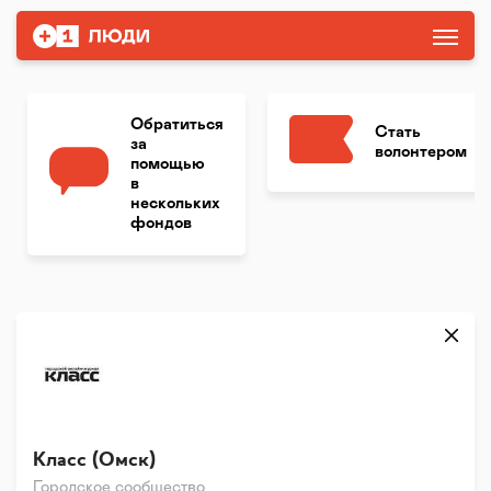
Обратиться
Стать
за
волонтером
помощью
в
нескольких
фондов
Класс (Омск)
Городское сообщество