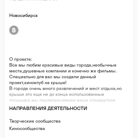
Новосибирск
О проекте:
Все мы любим красивые виды города,необычные
места,душевные компании и конечно же фильмы.
Специально для вас мы создали данный
проект,киноклуб на крыше!
В городе очень много развлечений и мест отдыха,но
крыши это еще не до конца использованные
площадки,мы переворачиваем ваше стандартное
представление о киноклубе.
НАПРАВЛЕНИЯ ДЕЯТЕЛЬНОСТИ
Пледы,стулья,чай и кофе.Люди,фото вид на
город.Кино,звезды,небо и свобода,именно такими
Творческие сообщества
словами можно описать то,что творится на
Киносообщества
крыше,где мы проводим встречи.
На данный момент показы проходят летом на разных