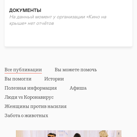
крышах высоток и на пляжах
Осенью и зимой мы показываем вам кинокартины
ДОКУМЕНТЫ
на самых крутых крытых обзорных площадках
На данный момент у организации «Кино на
города,следите за новостями и будьте всегда в курсе
крыше» нет отчётов
предстоящих встреч
Все публикации
Вы можете помочь
Вы помогли
Истории
Полезная информация
Афиша
Люди vs Коронавирус
Женщины против насилия
Забота о животных