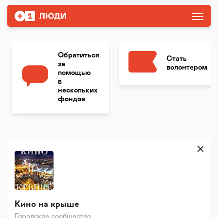
Обратиться
Стать
за
волонтером
помощью
в
нескольких
фондов
Кино на крыше
Городское сообщество