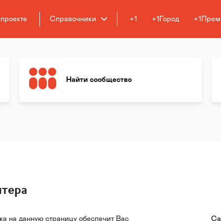
 проекте
Справочники
+1
+1Город
+1Прем
Найти сообщество
итера
ка на данную страницу обеспечит Вас
Са