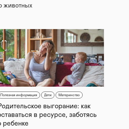
 о животных
Полезная информация
Дети
Материнство
Родительское выгорание: как
оставаться в ресурсе, заботясь
о ребенке