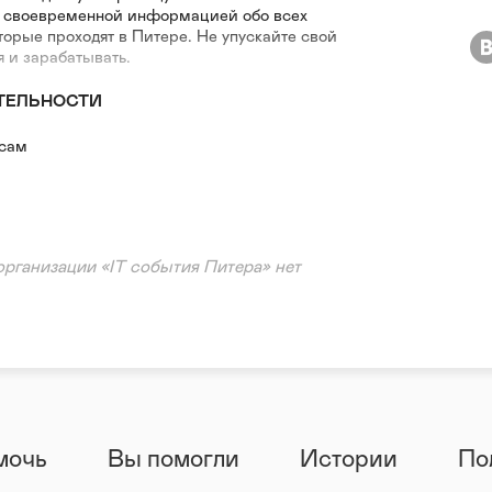
 своевременной информацией обо всех
оторые проходят в Питере. Не упускайте свой
я и зарабатывать.
ТЕЛЬНОСТИ
есам
организации «IT события Питера» нет
мочь
Вы помогли
Истории
По