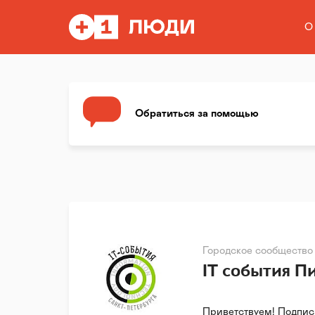
О
Обратиться за помощью
Городское сообщество
IT события П
Приветствуем! Подпис